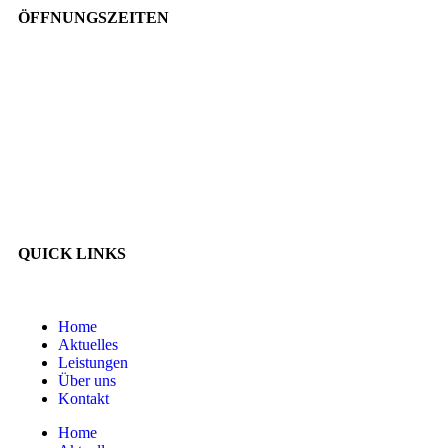
ÖFFNUNGSZEITEN
Mo. – Do.
7.30 – 12 Uhr • 13 – 18 Uhr
Freitag
7.30 – 12 Uhr • 13 – 15 Uhr
Sa. + So.
geschlossen
QUICK LINKS
Home
Aktuelles
Leistungen
Über uns
Kontakt
Home