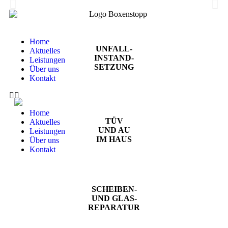
Bereit für Ihren Boxenstopp?
Home
UNFALL-
Aktuelles
Wir sind Ihre Qualitäts-Werkstatt für KFZ-Fahrzeuge aller Klassen
INSTAND-
Leistungen
und Marken.
SETZUNG
Über uns
Kontakt
Jetzt Termin vereinbaren
Home
TÜV
Aktuelles
UND AU
Leistungen
IM HAUS
Über uns
Kontakt
SCHEIBEN-
UND GLAS-
REPARATUR