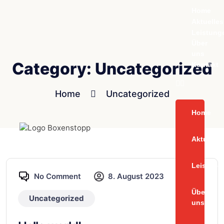
Home
Aktuelles
Leistung
Über
uns
Category:
Uncategorized
Kontakt
Home
Uncategorized
Home
Aktuelles
Leistung
No Comment
8. August 2023
Über
Uncategorized
uns